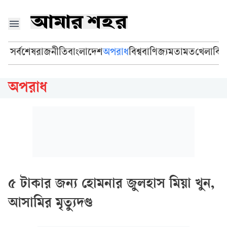
সর্বশেষ
রাজনীতি
বাংলাদেশ
অপরাধ
বিশ্ব
বাণিজ্য
মতামত
খেলা
বি
অপরাধ
৫ টাকার জন্য হোমনার জুলহাস মিয়া খুন,
আসামির মৃত্যুদণ্ড