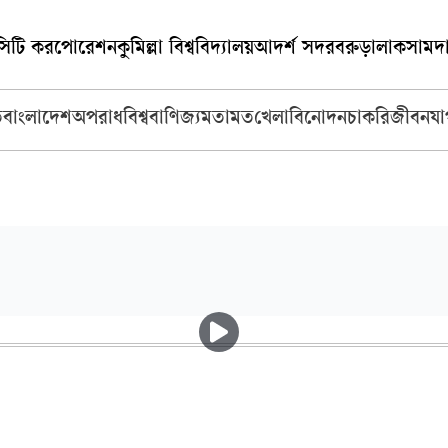
া সিটি করপোরেশন
কুমিল্লা বিশ্ববিদ্যালয়
আদর্শ সদর
বরুড়া
লাকসাম
দ
ি
বাংলাদেশ
অপরাধ
বিশ্ব
বাণিজ্য
মতামত
খেলা
বিনোদন
চাকরি
জীবনযা