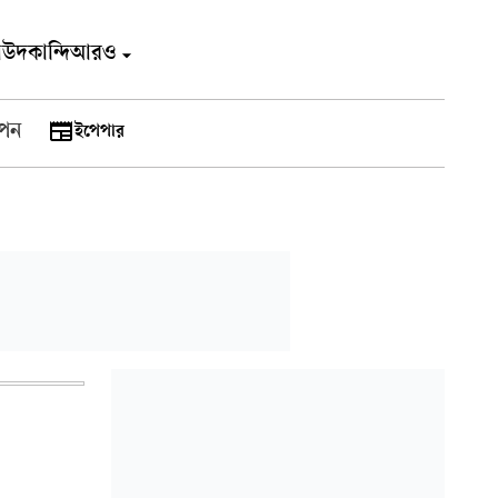
াউদকান্দি
আরও
পন
ইপেপার