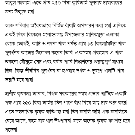
আবুল কালাম| এতে প্রায় ২৫০ বিঘা কৃষিজমি পুনরায় চাষাবাদের
জন্য উন্মুক্ত হয়|
আজ শনিবার অবৈধভাবে নির্মিত বাঁধটি অপসারণ করা হয়| এদিকে
একই দিনে বিকেলে মনোহরগঞ্জ উপজেলার মানিকমুড়া এলাকা
থেকে ভোগই, কাচি ও নদনা খাল পর্যন্ত প্রায় ১৩ কিলোমিটার খাল
পুনর্খনন কাজের উদ্বোধন করেন তিনি| একসময় প্রবহমান এ খাল
শুকনো মৌসুমে সেচ এবং বর্ষায় পানি নিষ্কাশনের গুরুত্বপূর্ণ মাধ্যম
ছিল| কিন্তু দীর্ঘদিন পুনর্খনন না হওয়ায় দখল ও দূষণে খালটি প্রায়
ভরাট হয়ে যায়|
স্থানীয় কৃষকরা জানান, বিগত সরকারের সময় প্রভাব খাটিয়ে একটি
পক্ষ প্রায় ২৫০ বিঘা জমির তিন পাশে বাঁধ দিয়ে মাছ চাষ শুরু করে|
এতে সহস্রাধিক কৃষক ক্ষতিগ্রস্ত হন| তিন ফসলি জমি এক ফসলিতে
নেমে আসে, কমে যায় ধান উৎপাদন| ফলে অনেক কৃষক ঋণগ্রস্ত হয়ে
পড়েন|