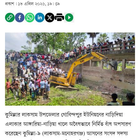
প্রকাশ :
১৮ এপ্রিল ২০২৬, ১৯: ৩৯
কুমিল্লার লাকসাম উপজেলার গোবিন্দপুর ইউনিয়নের নাড়িদিয়া
এলাকার আঙ্গারিয়া-নাড়িয়া খালে অবৈধভাবে নির্মিত বাঁধ অপসারণ
করেছেন কুমিল্লা-৯ (লাকসাম-মনোহরগঞ্জ) আসনের সংসদ সদস্য