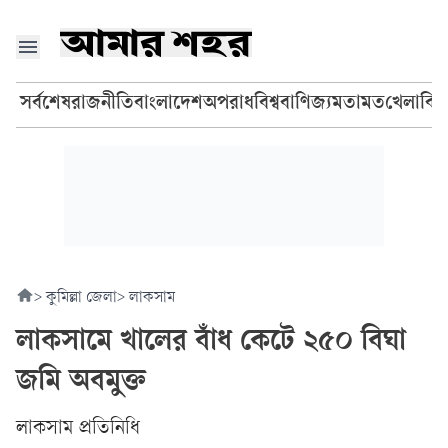
সর্বশেষ
রাজনীতি
বাংলাদেশ
অপরাধ
বিশ্ব
বাণিজ্য
মতামত
খেলা
বি
>
কুমিল্লা জেলা
>
লাকসাম
লাকসামে খালের বাঁধ কেটে ২৫০ বিঘা
জমি অবমুক্ত
লাকসাম প্রতিনিধি